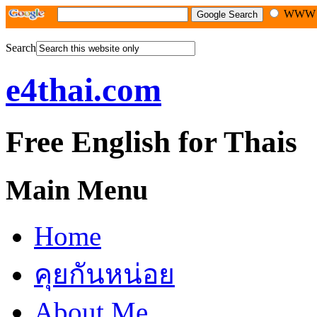
WW
Search
e4thai.com
Free English for Thais
Main Menu
Home
คุยกันหน่อย
About Me