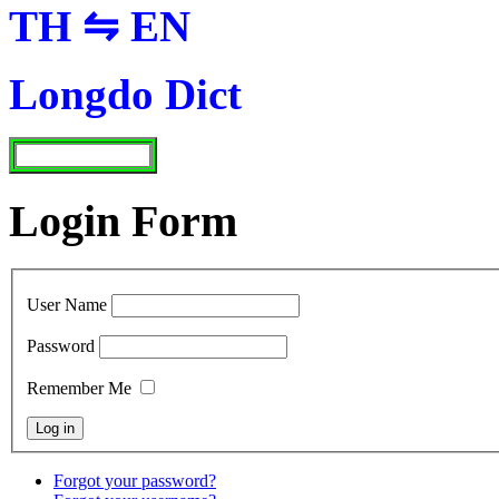
TH ⇋ EN
Longdo Dict
Login Form
User Name
Password
Remember Me
Forgot your password?