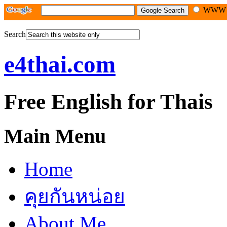
WW
Search
e4thai.com
Free English for Thais
Main Menu
Home
คุยกันหน่อย
About Me