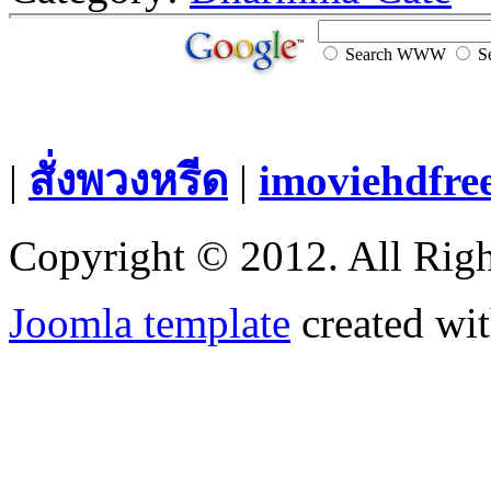
Search WWW
Se
|
สั่งพวงหรีด
|
imoviehdfre
Copyright © 2012. All Righ
Joomla template
created wit