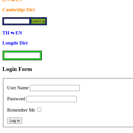
Cambridge Dict
TH ⇋ EN
Longdo Dict
Login Form
User Name
Password
Remember Me