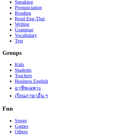
Speaking
Pronunciation
Reading
Read Eng-Thai
Writing
Grammar
Vocabulary
Test
Groups
Kids
Students
Teachers
Business English
อาชีพเฉพาะ
เรียนภาษาอื่น ๆ
Fun
Songs
Games
Others