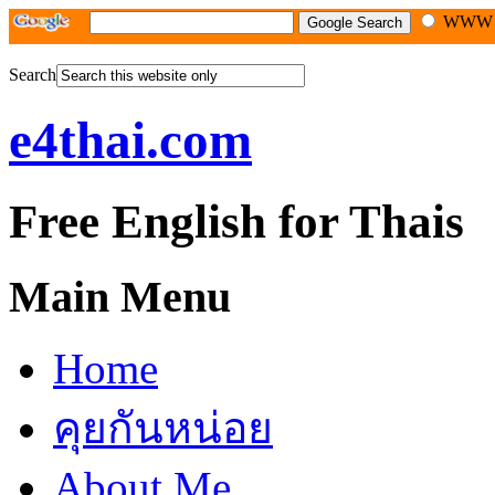
WW
Search
e4thai.com
Free English for Thais
Main Menu
Home
คุยกันหน่อย
About Me