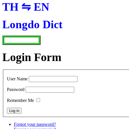
TH ⇋ EN
Longdo Dict
Login Form
User Name
Password
Remember Me
Forgot your password?