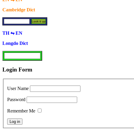
Cambridge Dict
TH ⇋ EN
Longdo Dict
Login Form
User Name
Password
Remember Me