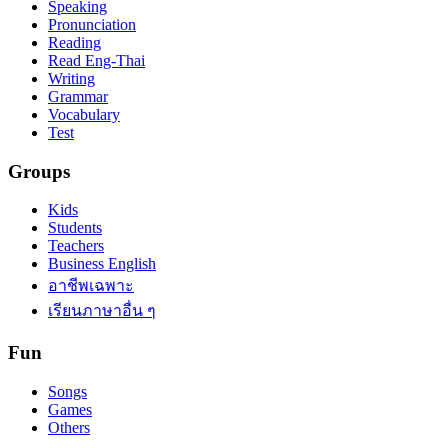
Speaking
Pronunciation
Reading
Read Eng-Thai
Writing
Grammar
Vocabulary
Test
Groups
Kids
Students
Teachers
Business English
อาชีพเฉพาะ
เรียนภาษาอื่น ๆ
Fun
Songs
Games
Others