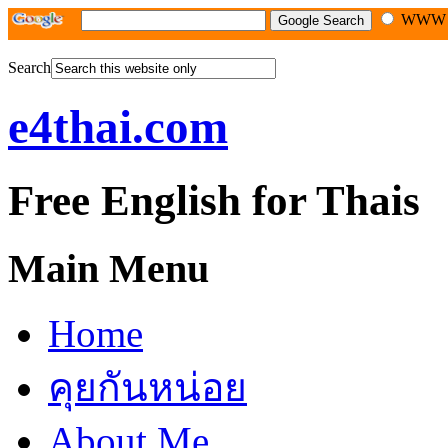
WW
Search
e4thai.com
Free English for Thais
Main Menu
Home
คุยกันหน่อย
About Me