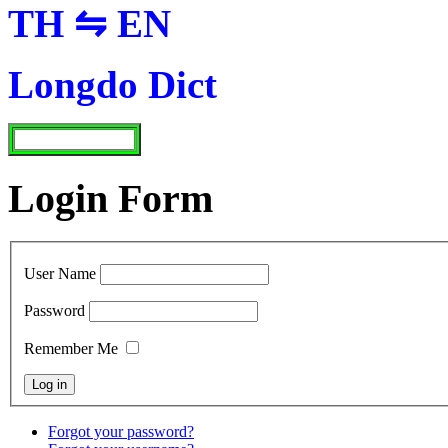
TH ⇋ EN
Longdo Dict
Login Form
User Name
Password
Remember Me
Forgot your password?