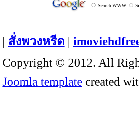
Search WWW
Se
|
สั่งพวงหรีด
|
imoviehdfre
Copyright © 2012. All Righ
Joomla template
created wit