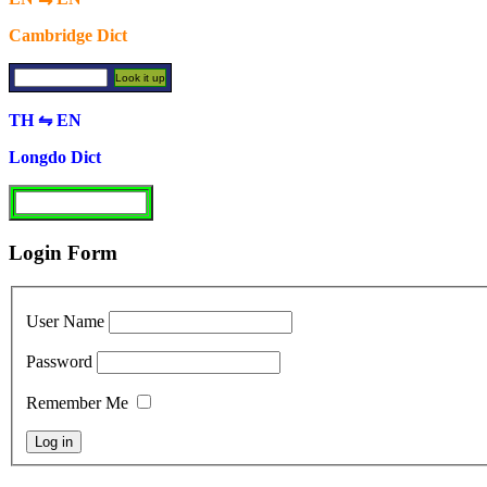
Cambridge Dict
TH ⇋ EN
Longdo Dict
Login Form
User Name
Password
Remember Me