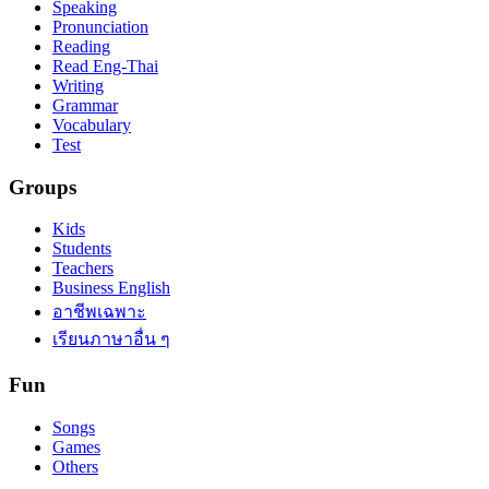
Speaking
Pronunciation
Reading
Read Eng-Thai
Writing
Grammar
Vocabulary
Test
Groups
Kids
Students
Teachers
Business English
อาชีพเฉพาะ
เรียนภาษาอื่น ๆ
Fun
Songs
Games
Others