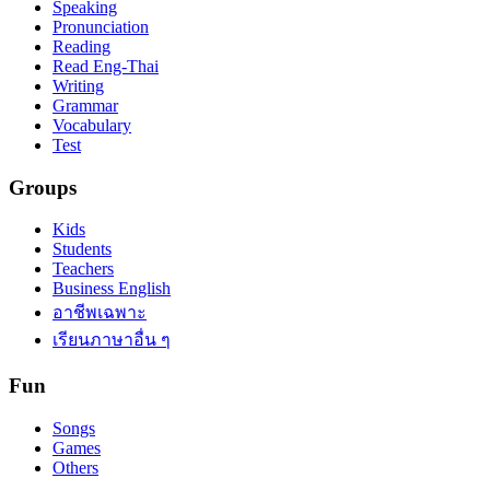
Speaking
Pronunciation
Reading
Read Eng-Thai
Writing
Grammar
Vocabulary
Test
Groups
Kids
Students
Teachers
Business English
อาชีพเฉพาะ
เรียนภาษาอื่น ๆ
Fun
Songs
Games
Others