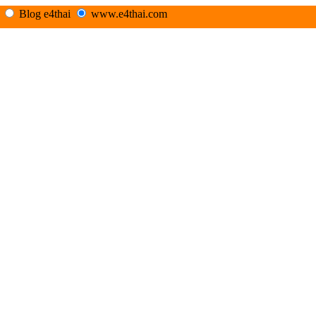
W
Blog e4thai
www.e4thai.com