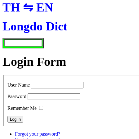
TH ⇋ EN
Longdo Dict
Login Form
User Name
Password
Remember Me
Forgot your password?