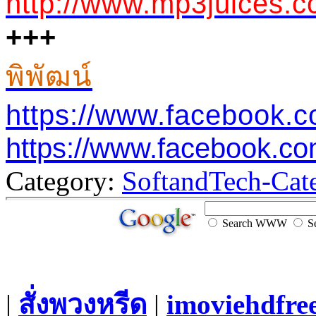
http://www.mp3juices.c
+++
พิพัฒน์
https://www.facebook.
https://www.facebook.co
Category:
SoftandTech-Cat
Search WWW
Se
|
สั่งพวงหรีด
|
imoviehdfre