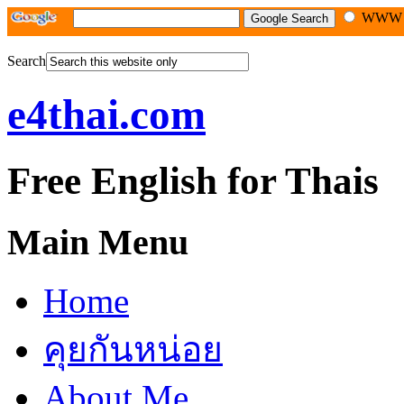
WW
Search
e4thai.com
Free English for Thais
Main Menu
Home
คุยกันหน่อย
About Me