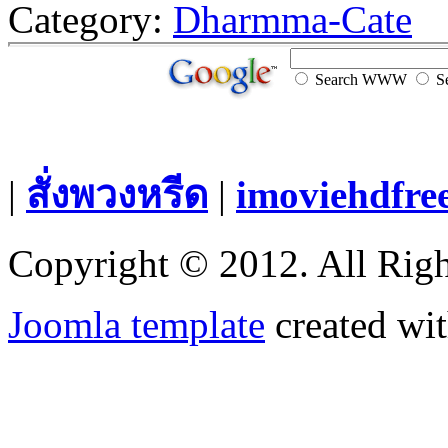
Category:
Dharmma-Cate
Search WWW
Se
|
สั่งพวงหรีด
|
imoviehdfre
Copyright © 2012. All Righ
Joomla template
created wit