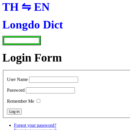
TH ⇋ EN
Longdo Dict
Login Form
User Name
Password
Remember Me
Forgot your password?