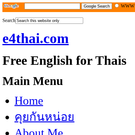
WW
Search
e4thai.com
Free English for Thais
Main Menu
Home
คุยกันหน่อย
About Me