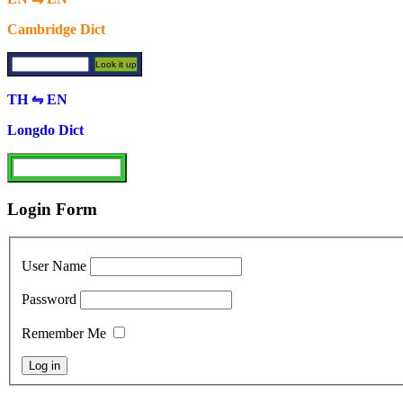
Cambridge Dict
TH ⇋ EN
Longdo Dict
Login Form
User Name
Password
Remember Me