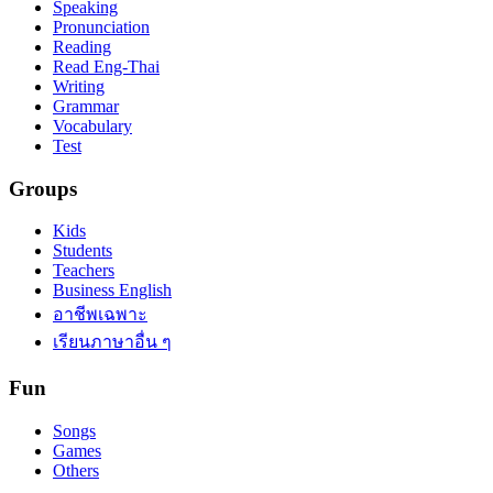
Speaking
Pronunciation
Reading
Read Eng-Thai
Writing
Grammar
Vocabulary
Test
Groups
Kids
Students
Teachers
Business English
อาชีพเฉพาะ
เรียนภาษาอื่น ๆ
Fun
Songs
Games
Others