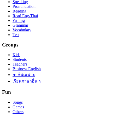
Speaking
Pronunciation
Reading
Read Eng-Thai
Writing
Grammar
Vocabulary
Test
Groups
Kids
Students
Teachers
Business English
อาชีพเฉพาะ
เรียนภาษาอื่น ๆ
Fun
Songs
Games
Others