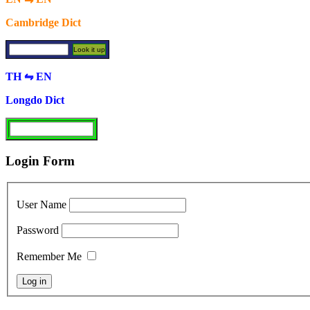
Cambridge Dict
TH ⇋ EN
Longdo Dict
Login Form
User Name
Password
Remember Me