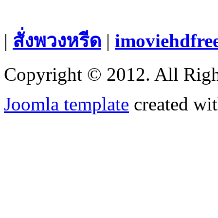
|
สั่งพวงหรีด
|
imoviehdfre
Copyright © 2012. All Righ
Joomla template
created wit