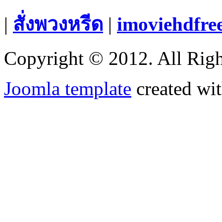
|
สั่งพวงหรีด
|
imoviehdfre
Copyright © 2012. All Righ
Joomla template
created wit