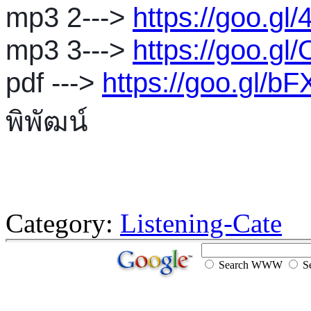
mp3 2---> 
https://goo.gl
mp3 3---> 
https://goo.gl
pdf ---> 
https://goo.gl/b
พิพัฒน์
Category:
Listening-Cate
Search WWW
Se