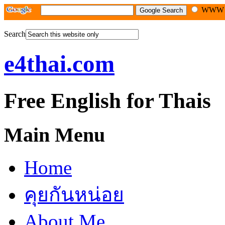
WW
Search
e4thai.com
Free English for Thais
Main Menu
Home
คุยกันหน่อย
About Me