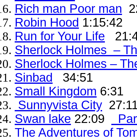
Rich man Poor man
22
Robin Hood
1:15:42
Run for Your Life
21:
Sherlock Holmes – Th
Sherlock Holmes – Th
Sinbad
34:51
Small Kingdom
6:31
Sunnyvista City
27:1
Swan lake
22:09
Par
The Adventures of To