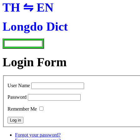
TH ⇋ EN
Longdo Dict
Login Form
User Name
Password
Remember Me
Forgot your password?