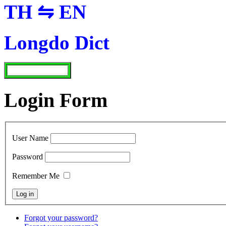
TH ⇋ EN
Longdo Dict
Login Form
User Name
Password
Remember Me
Forgot your password?