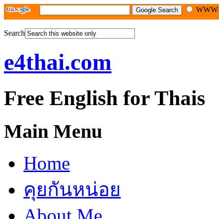
WW
Search
e4thai.com
Free English for Thais
Main Menu
Home
คุยกันหน่อย
About Me