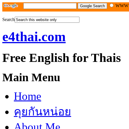
WW
Search
e4thai.com
Free English for Thais
Main Menu
Home
คุยกันหน่อย
About Me