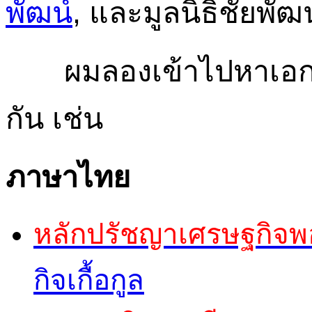
พัฒน์
, และมูลนิธิชัยพัฒ
ผมลองเข้าไปหาเอกสารเ
กัน เช่น
ภาษาไทย
หลักปรัชญาเศรษฐกิจพ
กิจเกื้อกูล