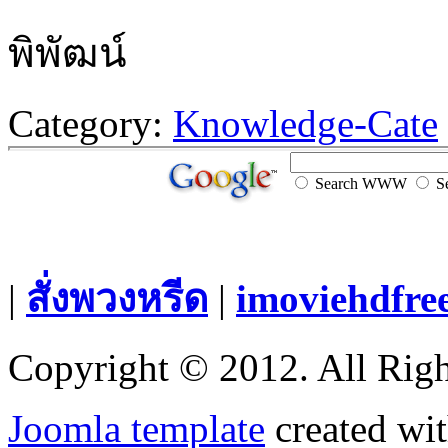
พิพัฒน์
Category:
Knowledge-Cate
Search WWW
Se
|
สั่งพวงหรีด
|
imoviehdfre
Copyright © 2012. All Righ
Joomla template
created wit