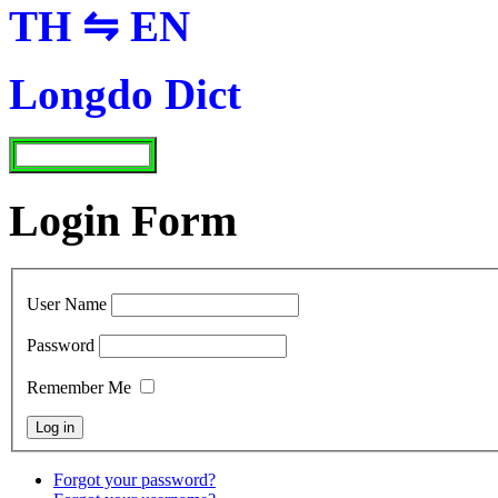
TH ⇋ EN
Longdo Dict
Login Form
User Name
Password
Remember Me
Forgot your password?