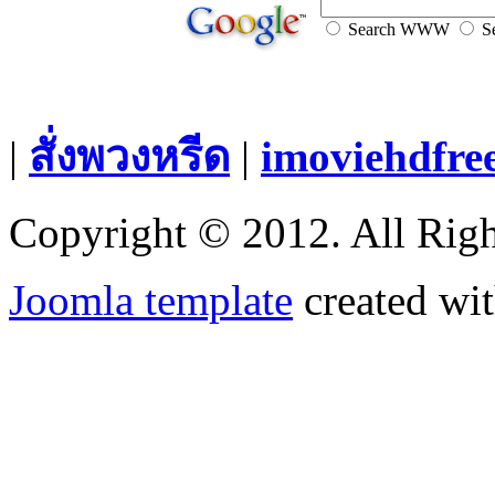
Search WWW
Se
|
สั่งพวงหรีด
|
imoviehdfre
Copyright © 2012. All Righ
Joomla template
created wit