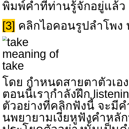
พิมพ์คำที่ท่านรู้จักอยู่แล้
[3]
คลิกไอคอนรูปลำโพง ห
โดย กำหนดสายตาตัวเองอ
ตอนนี้เรากำลังฝึก listeni
ตัวอย่างที่คลิกฟังนี้ จะมี
นพยายามเงี่ยหูฟังคำหลักนี้