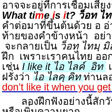
อาจจะอยู่ที่การเชื่อมเส
What ti
m
e
i
s
i
t? ว็อท ไท
คำต่อมาที่ขึ้นต้นด้วย อ อ
ท้ายของคำข้างหน้า อย่า
จะกลายเป็น
ว็อท ไทมฺ มิส
ฝึก เพราะเราคนไทย ออกเ
เช่น
I like it ไอ ไลค์ อิท
เ
ฝรั่งว่า
ไอ ไลคฺ คิท
ท่านลอ
don
’
t like it when you get
ลองฝึกฟังอย่างนี้สักวัน
หรือเพิ่มความยาก