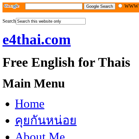
WW
Search
e4thai.com
Free English for Thais
Main Menu
Home
คุยกันหน่อย
About Me