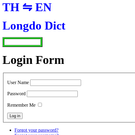
TH ⇋ EN
Longdo Dict
Login Form
User Name
Password
Remember Me
Forgot your password?