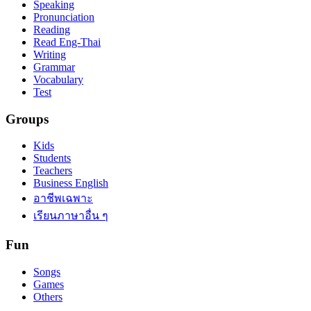
Speaking
Pronunciation
Reading
Read Eng-Thai
Writing
Grammar
Vocabulary
Test
Groups
Kids
Students
Teachers
Business English
อาชีพเฉพาะ
เรียนภาษาอื่น ๆ
Fun
Songs
Games
Others