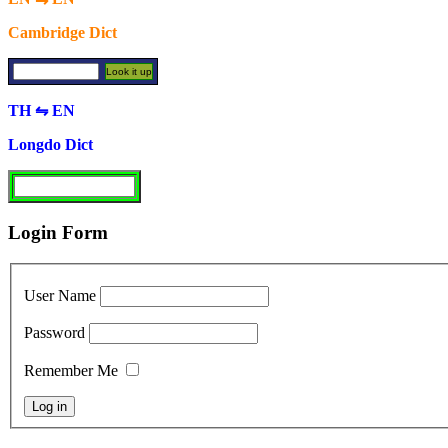
Cambridge Dict
TH ⇋ EN
Longdo Dict
Login Form
User Name
Password
Remember Me