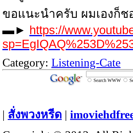
ขอแนะนำครับ ผมเองก็ชอบ
▬►
https://www.youtub
sp=EgIQAQ%253D%253D&
Category:
Listening-Cate
Search WWW
Se
|
สั่งพวงหรีด
|
imoviehdfre