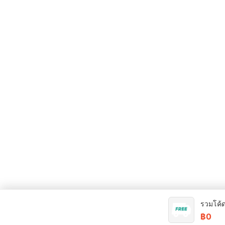
รวมโค้ด
฿0