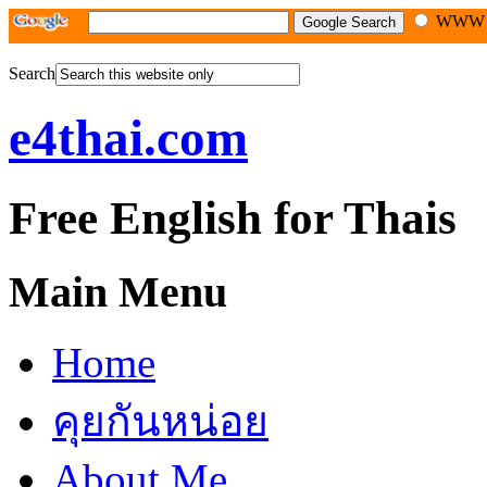
WW
Search
e4thai.com
Free English for Thais
Main Menu
Home
คุยกันหน่อย
About Me