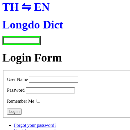
TH ⇋ EN
Longdo Dict
Login Form
User Name
Password
Remember Me
Forgot your password?