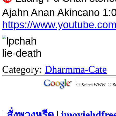
Ajahn Anan Akincano 1:
https://www.youtube.c
Category:
Dharmma-Cate
Search WWW
Se
|
สั่งพวงหรีด
|
imoviehdfre