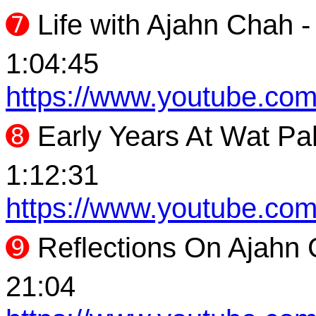
➐
Life with Ajahn Chah
1:04:45
https://www.youtube.
➑
Early Years At Wat P
1:12:31
https://www.youtube.c
➒
Reflections On Ajahn
21:04