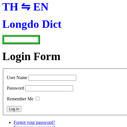
TH ⇋ EN
Longdo Dict
Login Form
User Name
Password
Remember Me
Forgot your password?