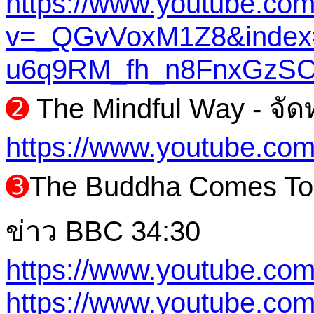
https://www.youtube.co
v=_QGvVoxM1Z8&index=
u6q9RM_fh_n8FnxGzSC
➋
The Mindful Way - จั
https://www.youtube.co
➌
The Buddha Comes To 
ข่าว BBC 34:30
https://www.youtube.c
https://www.youtube.c