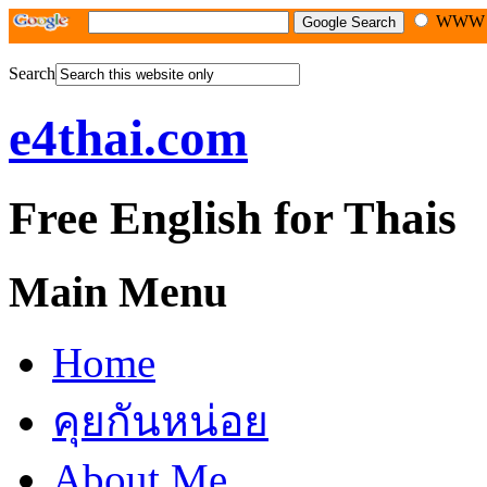
WW
Search
e4thai.com
Free English for Thais
Main Menu
Home
คุยกันหน่อย
About Me