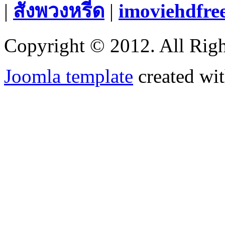
|
สั่งพวงหรีด
|
imoviehdfre
Copyright © 2012. All Righ
Joomla template
created wit