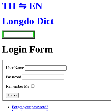
TH ⇋ EN
Longdo Dict
Login Form
User Name
Password
Remember Me
Forgot your password?