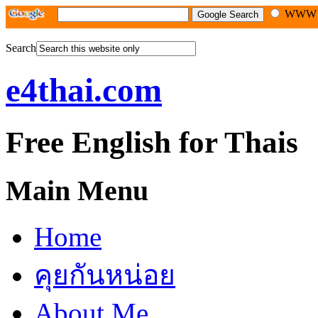
WW
Search
e4thai.com
Free English for Thais
Main Menu
Home
คุยกันหน่อย
About Me