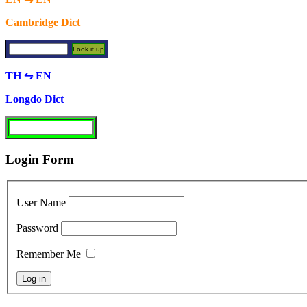
Cambridge Dict
TH ⇋ EN
Longdo Dict
Login Form
User Name
Password
Remember Me