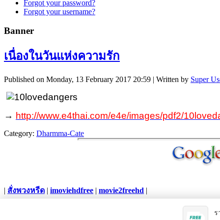
Forgot your password?
Forgot your username?
Banner
เนื่องในวันแห่งความรัก
Published on Monday, 13 February 2017 20:59
|
Written by
Super Us
→
http://www.e4thai.com/e4e/images/pdf2/10loved
Category:
Dharmma-Cate
|
สั่งพวงหรีด
|
imoviehdfree
|
movie2freehd
|
Copyright © 2012. All Rights Reserved.
ร