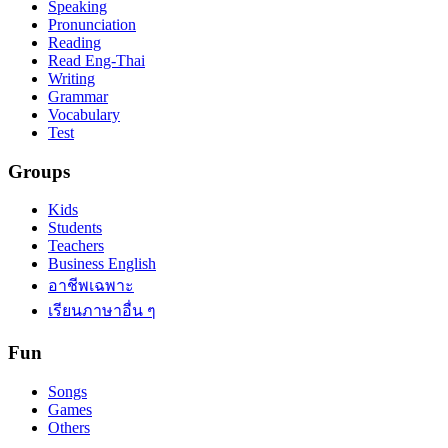
Speaking
Pronunciation
Reading
Read Eng-Thai
Writing
Grammar
Vocabulary
Test
Groups
Kids
Students
Teachers
Business English
อาชีพเฉพาะ
เรียนภาษาอื่น ๆ
Fun
Songs
Games
Others