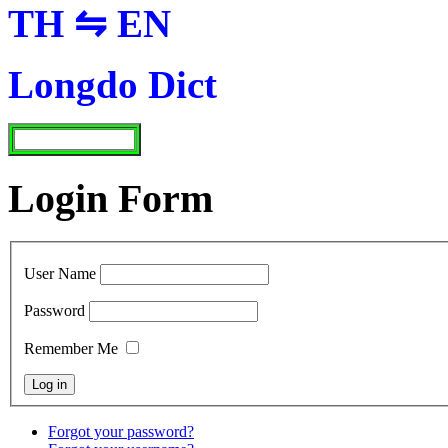
TH ⇋ EN
Longdo Dict
Login Form
User Name
Password
Remember Me
Forgot your password?