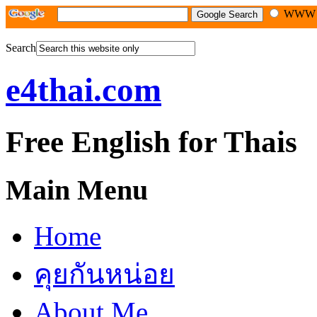
WW
Search
e4thai.com
Free English for Thais
Main Menu
Home
คุยกันหน่อย
About Me