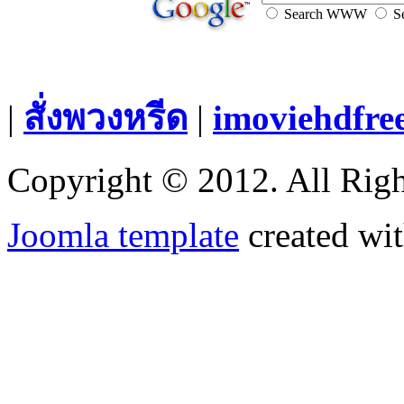
Search WWW
Se
|
สั่งพวงหรีด
|
imoviehdfre
Copyright © 2012. All Righ
Joomla template
created wit