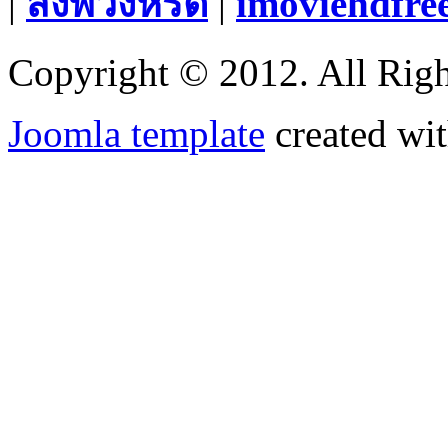
|
สั่งพวงหรีด
|
imoviehdfre
Copyright © 2012. All Righ
Joomla template
created wit