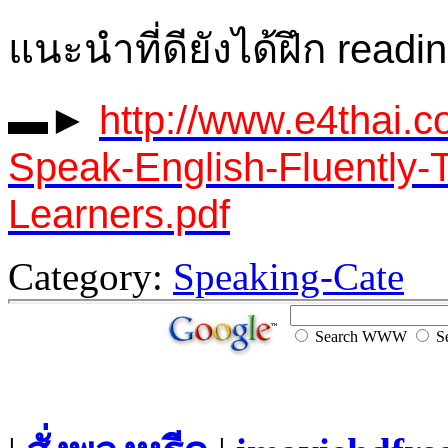
แนะนำที่ดียังได้ฝึก readi
▬►
http://www.e4thai.
Speak-English-Fluently-T
Learners.pdf
Category:
Speaking-Cate
Search WWW
Se