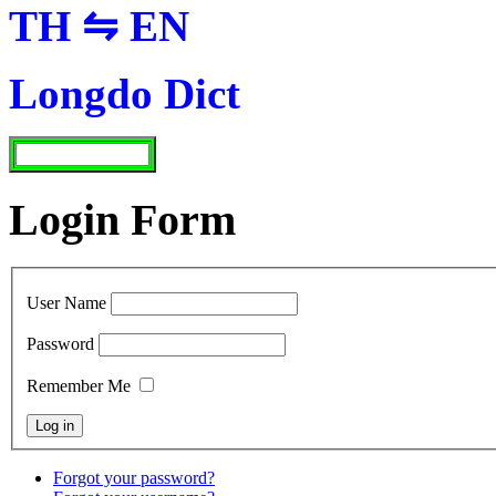
TH ⇋ EN
Longdo Dict
Login Form
User Name
Password
Remember Me
Forgot your password?