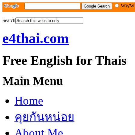
WW
Search
e4thai.com
Free English for Thais
Main Menu
Home
คุยกันหน่อย
About Me