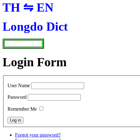
TH ⇋ EN
Longdo Dict
Login Form
User Name
Password
Remember Me
Forgot your password?