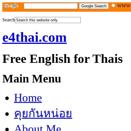
WW
Search
e4thai.com
Free English for Thais
Main Menu
Home
คุยกันหน่อย
About Me