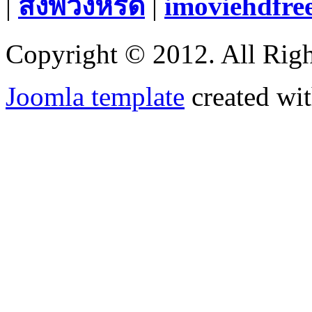
|
สั่งพวงหรีด
|
imoviehdfre
Copyright © 2012. All Righ
Joomla template
created wit