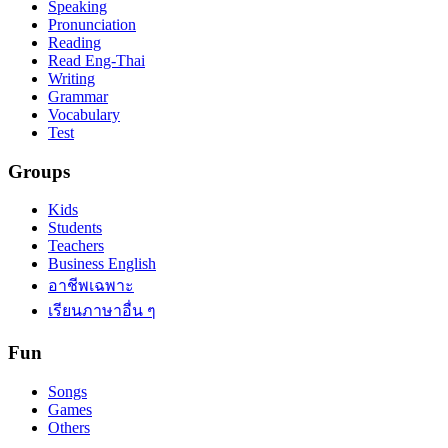
Speaking
Pronunciation
Reading
Read Eng-Thai
Writing
Grammar
Vocabulary
Test
Groups
Kids
Students
Teachers
Business English
อาชีพเฉพาะ
เรียนภาษาอื่น ๆ
Fun
Songs
Games
Others