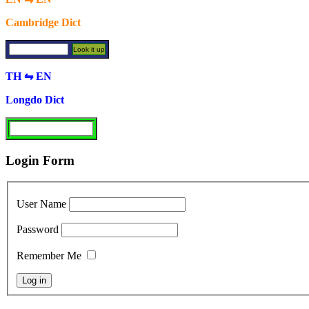
Cambridge Dict
TH ⇋ EN
Longdo Dict
Login Form
User Name
Password
Remember Me