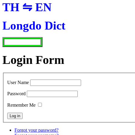
TH ⇋ EN
Longdo Dict
Login Form
User Name
Password
Remember Me
Forgot your password?