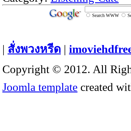
Search WWW
Se
|
สั่งพวงหรีด
|
imoviehdfre
Copyright © 2012. All Righ
Joomla template
created wit