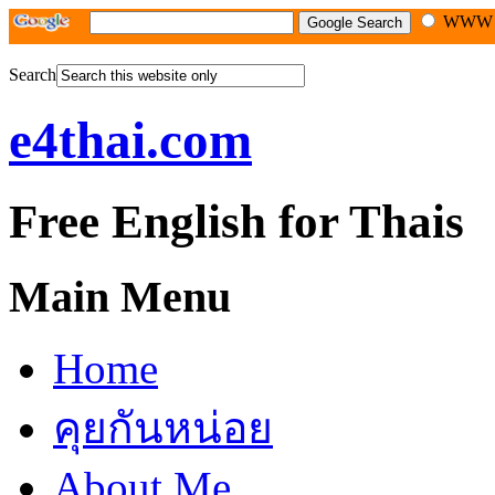
WW
Search
e4thai.com
Free English for Thais
Main Menu
Home
คุยกันหน่อย
About Me