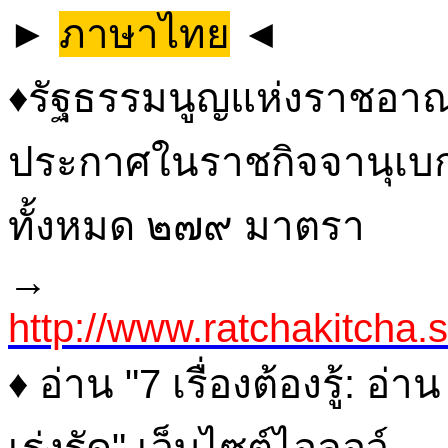
►
ภาษาไทย
◄
♦รัฐธรรมนูญแห่งราชอาณ
ประกาศในราชกิจจานุเบกษ
ทั้งหมด ๒๗๙ มาตรา
→
http://www.ratchakitcha
♦ อ่าน "7 เรื่องต้องรู้: อ
เร่งรัด" เว็บไซต์ไอลอว์