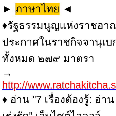
►
ภาษาไทย
◄
♦รัฐธรรมนูญแห่งราชอาณ
ประกาศในราชกิจจานุเบกษ
ทั้งหมด ๒๗๙ มาตรา
→
http://www.ratchakitcha
♦ อ่าน "7 เรื่องต้องรู้: อ
เร่งรัด" เว็บไซต์ไอลอว์