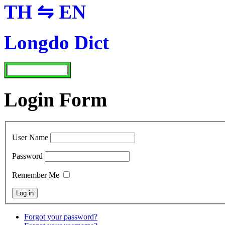
TH ⇋ EN
Longdo Dict
Login Form
User Name
Password
Remember Me
Forgot your password?