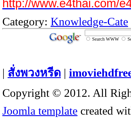
http://www.e4thai.com/e
Category:
Knowledge-Cate
Search WWW
Se
|
สั่งพวงหรีด
|
imoviehdfre
Copyright © 2012. All Righ
Joomla template
created wit