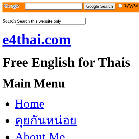
WW
Search
e4thai.com
Free English for Thais
Main Menu
Home
คุยกันหน่อย
About Me