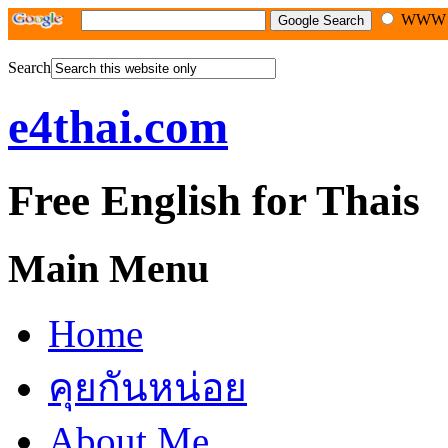
WW
Search
e4thai.com
Free English for Thais
Main Menu
Home
คุยกันหน่อย
About Me