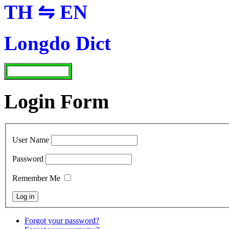
TH ⇋ EN
Longdo Dict
Login Form
User Name
Password
Remember Me
Forgot your password?