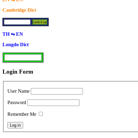
Cambridge Dict
TH ⇋ EN
Longdo Dict
Login Form
User Name
Password
Remember Me