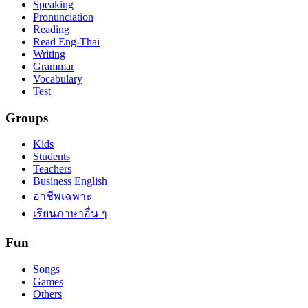
Speaking
Pronunciation
Reading
Read Eng-Thai
Writing
Grammar
Vocabulary
Test
Groups
Kids
Students
Teachers
Business English
อาชีพเฉพาะ
เรียนภาษาอื่น ๆ
Fun
Songs
Games
Others