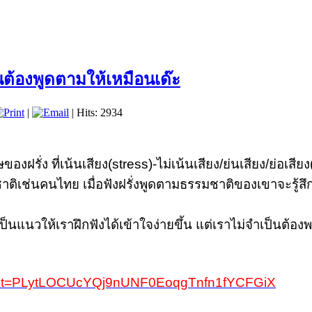
ป็นต้องพูดตามให้เหมือนเด๊ะ
|
| Hits: 2934
ง ที่เน้นเสียง(stress)-ไม่เน้นเสียง/ย่นเสียง/ย่อเสียง(
ชาติเช่นคนไทย เมื่อฟังฝรั่งพูดตามธรรมชาติของเขาจะรู้สึก
แนวให้เราฝึกฟังได้เข้าใจง่ายขึ้น แต่เราไม่จำเป็นต้องพย
&list=PLytLOCUcYQj9nUNF0EoqgTnfn1fYCFGiX