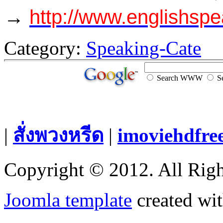
→
http://www.englishspe
Category:
Speaking-Cate
Search WWW
Se
|
สั่งพวงหรีด
|
imoviehdfre
Copyright © 2012. All Righ
Joomla template
created wit