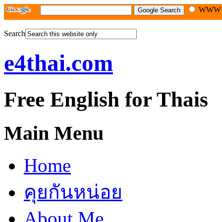
WW
Search
e4thai.com
Free English for Thais
Main Menu
Home
คุยกันหน่อย
About Me