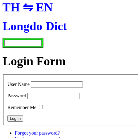
TH ⇋ EN
Longdo Dict
Login Form
User Name
Password
Remember Me
Forgot your password?