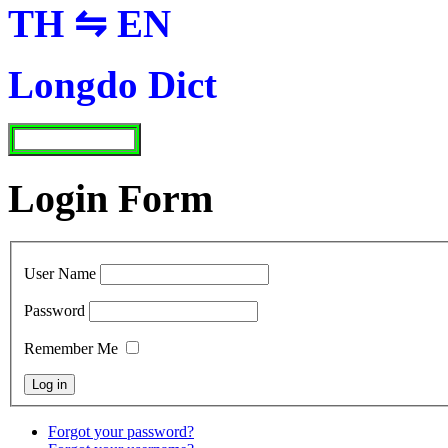
TH ⇋ EN
Longdo Dict
Login Form
User Name
Password
Remember Me
Forgot your password?