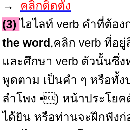
→
คลิกติดตั้ง
(3)
ไฮไลท์ verb คำที่ต้อง
the word
,คลิก verb ที่อย
และศึกษา verb ตัวนั้นซึ่ง
พูดตาม เป็นคำ ๆ หรือทั
ลำโพง •) หน้าประโยคตั
ได้ยิน หรือท่านจะฝึกฟัง