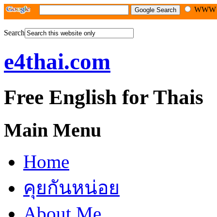
WW
Search
e4thai.com
Free English for Thais
Main Menu
Home
คุยกันหน่อย
About Me