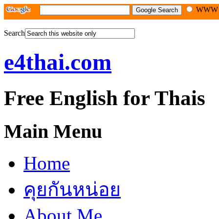
WW
Search
e4thai.com
Free English for Thais
Main Menu
Home
คุยกันหน่อย
About Me