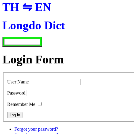
TH ⇋ EN
Longdo Dict
Login Form
User Name
Password
Remember Me
Forgot your password?