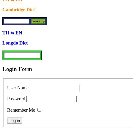
Cambridge Dict
TH ⇋ EN
Longdo Dict
Login Form
User Name
Password
Remember Me