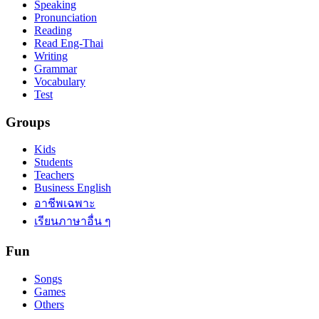
Speaking
Pronunciation
Reading
Read Eng-Thai
Writing
Grammar
Vocabulary
Test
Groups
Kids
Students
Teachers
Business English
อาชีพเฉพาะ
เรียนภาษาอื่น ๆ
Fun
Songs
Games
Others