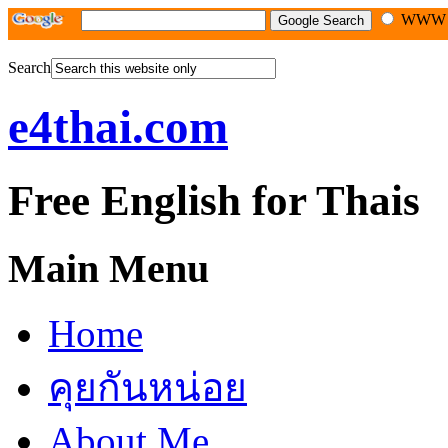
WW
Search
e4thai.com
Free English for Thais
Main Menu
Home
คุยกันหน่อย
About Me