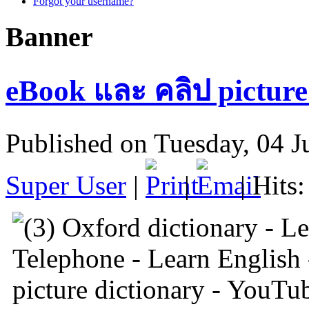
Forgot your username?
Banner
eBook และ คลิป picture
Published on Tuesday, 04 J
Super User
|
|
| Hits