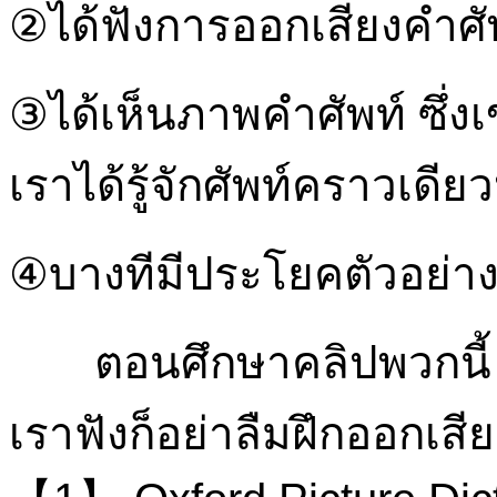
②ได้ฟังการออกเสียงคำศั
③ได้เห็นภาพคำศัพท์ ซึ่
เราได้รู้จักศัพท์คราวเดี
④บางทีมีประโยคตัวอย่าง
ตอนศึกษาคลิปพวกนี้ ตอ
เราฟังก็อย่าลืมฝึกออกเส