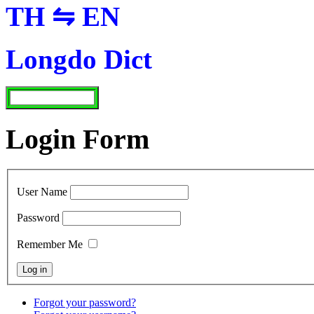
TH ⇋ EN
Longdo Dict
Login Form
User Name
Password
Remember Me
Forgot your password?