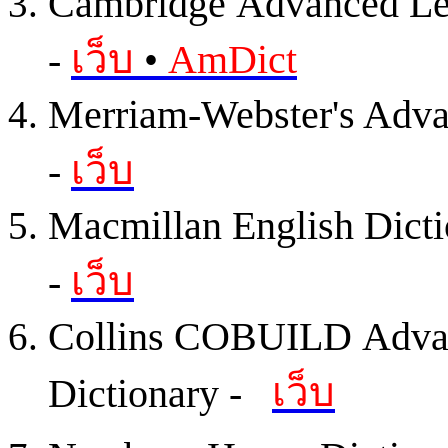
Cambridge Advanced Lea
เว็บ
•
AmDict
-
Merriam-Webster's Adva
เว็บ
-
Macmillan English Dict
เว็บ
-
Collins COBUILD Advan
เว็บ
Dictionary -