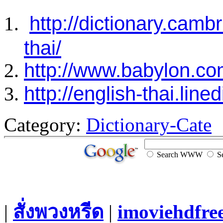
http://dictionary.cambr
thai/
http://www.babylon.co
http://english-thai.lin
Category:
Dictionary-Cate
Search WWW
Se
|
สั่งพวงหรีด
|
imoviehdfre