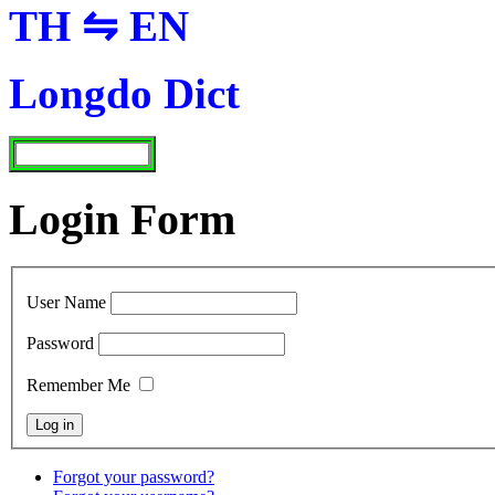
TH ⇋ EN
Longdo Dict
Login Form
User Name
Password
Remember Me
Forgot your password?