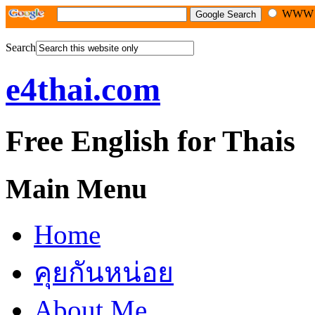
WW
Search
e4thai.com
Free English for Thais
Main Menu
Home
คุยกันหน่อย
About Me