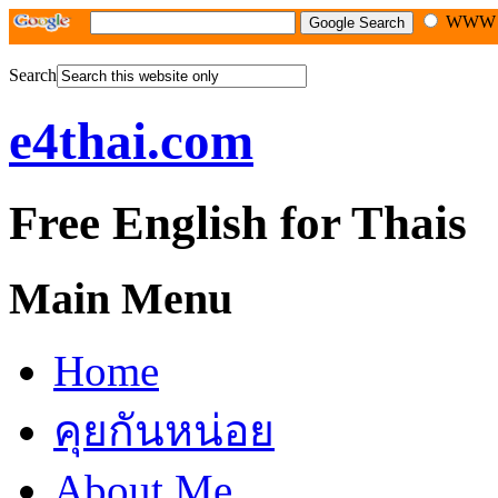
WW
Search
e4thai.com
Free English for Thais
Main Menu
Home
คุยกันหน่อย
About Me