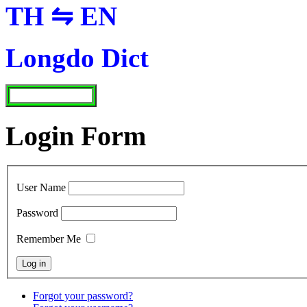
TH ⇋ EN
Longdo Dict
Login Form
User Name
Password
Remember Me
Forgot your password?