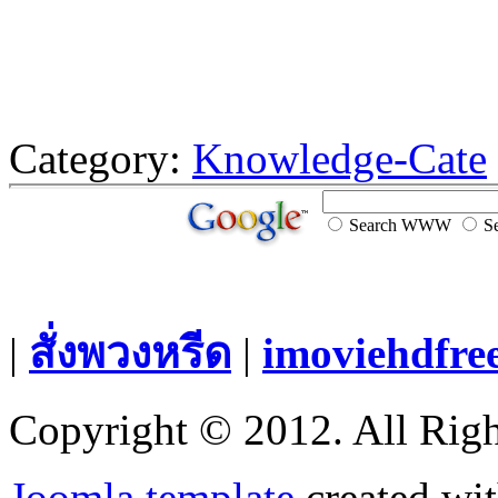
Category:
Knowledge-Cate
Search WWW
Se
|
สั่งพวงหรีด
|
imoviehdfre
Copyright © 2012. All Righ
Joomla template
created wit