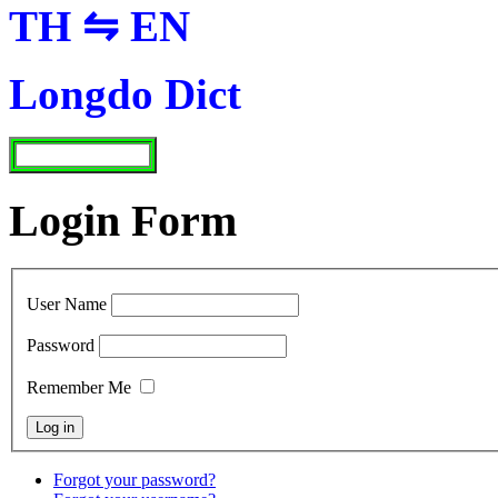
TH ⇋ EN
Longdo Dict
Login Form
User Name
Password
Remember Me
Forgot your password?