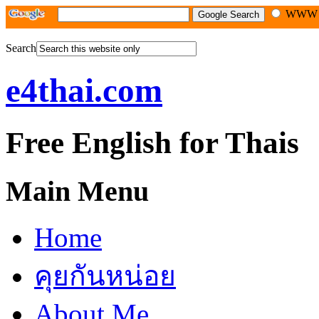
WW
Search
e4thai.com
Free English for Thais
Main Menu
Home
คุยกันหน่อย
About Me