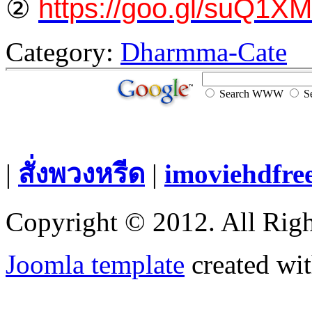
②
https://goo.gl/suQ1XM
Category:
Dharmma-Cate
Search WWW
Se
|
สั่งพวงหรีด
|
imoviehdfre
Copyright © 2012. All Righ
Joomla template
created wit