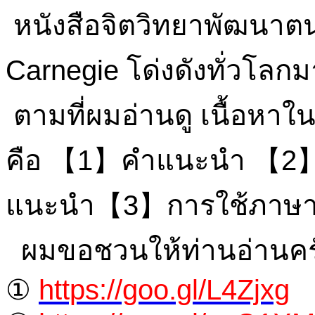
หนังสือจิตวิทยาพัฒนาตนเ
Carnegie โด่งดังทั่วโลก
ตามที่ผมอ่านดู เนื้อหาในหน
คือ 【1】คำแนะนำ 【2】
แนะนำ【3】การใช้ภาษาที
ผมขอชวนให้ท่านอ่านคร
①
https://goo.gl/L4Zjxg