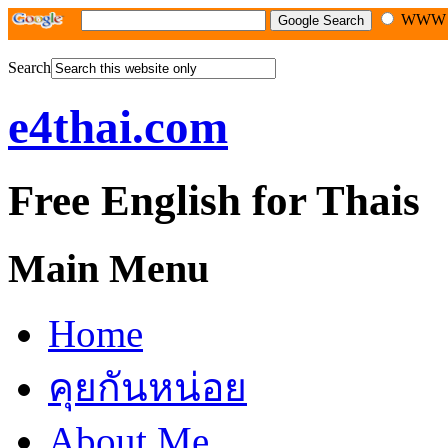
WW
Search
e4thai.com
Free English for Thais
Main Menu
Home
คุยกันหน่อย
About Me