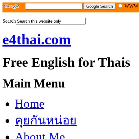
WW
Search
e4thai.com
Free English for Thais
Main Menu
Home
คุยกันหน่อย
About Me