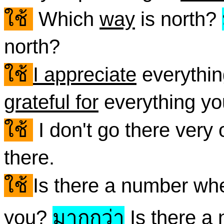
ใช้
Which
way
is north?
north?
ใช้
I appreciate
everythin
grateful for
everything yo
ใช้
I don't go there very 
there.
ใช้
Is there a number wh
you?
มากกว่า
Is there a