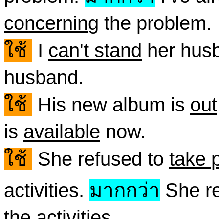
concerning
the problem.
ใช้
I
can't stand
her hus
husband.
ใช้
His new album is
out
is
available
now.
ใช้
She refused to
take p
activities.
มากกว่า
She re
the activities.