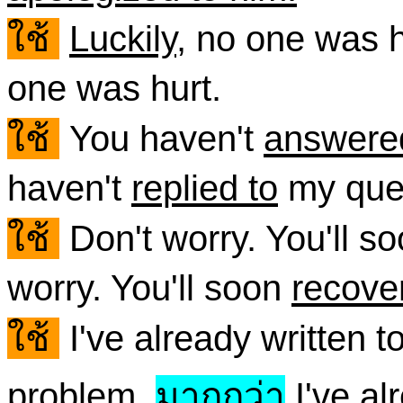
ใช้
Luckily
, no one was 
one was hurt.
ใช้
You haven't
answere
haven't
replied to
my ques
ใช้
Don't worry. You'll s
worry. You'll soon
recove
ใช้
I've already written 
problem.
มากกว่า
I've al