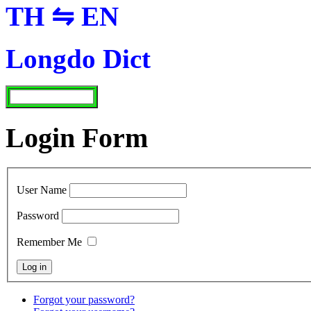
TH ⇋ EN
Longdo Dict
Login Form
User Name
Password
Remember Me
Forgot your password?