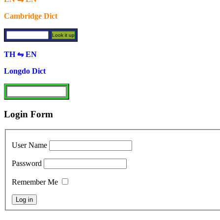
Cambridge Dict
TH ⇋ EN
Longdo Dict
Login Form
User Name
Password
Remember Me