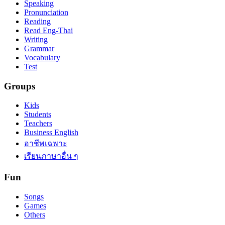
Speaking
Pronunciation
Reading
Read Eng-Thai
Writing
Grammar
Vocabulary
Test
Groups
Kids
Students
Teachers
Business English
อาชีพเฉพาะ
เรียนภาษาอื่น ๆ
Fun
Songs
Games
Others