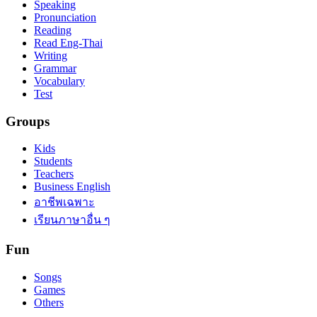
Speaking
Pronunciation
Reading
Read Eng-Thai
Writing
Grammar
Vocabulary
Test
Groups
Kids
Students
Teachers
Business English
อาชีพเฉพาะ
เรียนภาษาอื่น ๆ
Fun
Songs
Games
Others