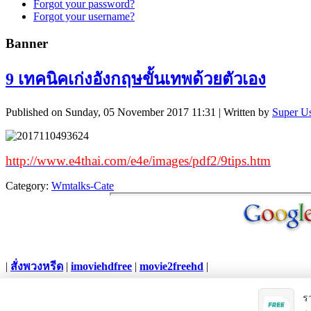
Forgot your password?
Forgot your username?
Banner
9 เทคนิคเก่งอังกฤษขั้นเทพด้วยตัวเอง
Published on Sunday, 05 November 2017 11:31
|
Written by
Super U
http://www.e4thai.com/e4e/images/pdf2/9tips.htm
Category:
Wmtalks-Cate
|
สั่งพวงหรีด
|
imoviehdfree
|
movie2freehd
|
Copyright © 2012. All Rights Reserved.
ร