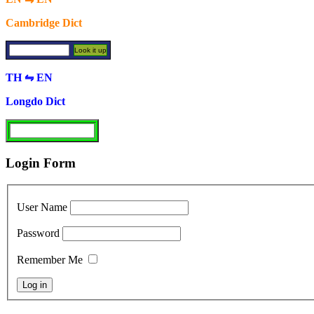
Cambridge Dict
TH ⇋ EN
Longdo Dict
Login Form
User Name
Password
Remember Me